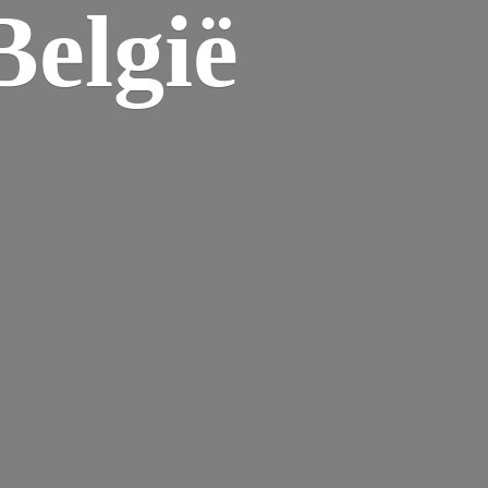
elgië