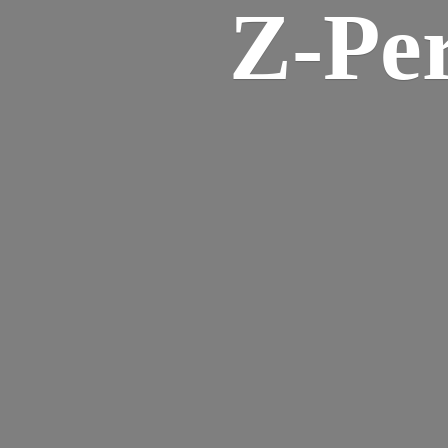
Z-
Pe