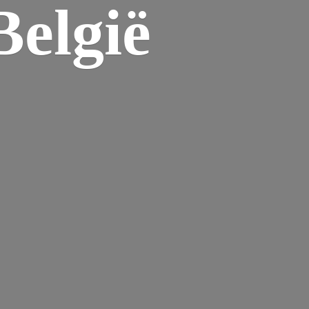
elgië