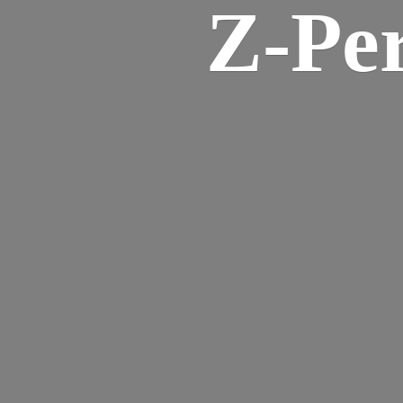
Z-
Pe