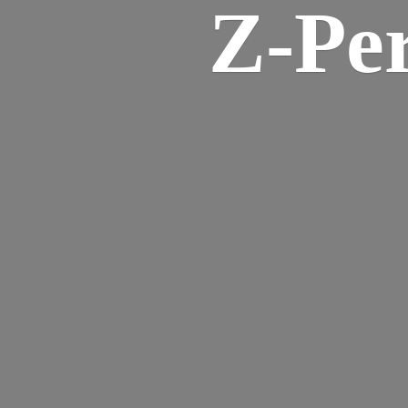
Z-
Pe