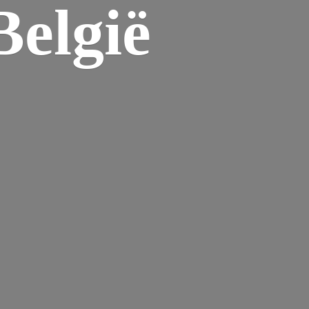
elgië