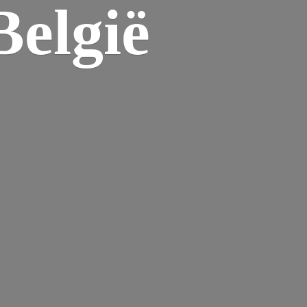
elgië