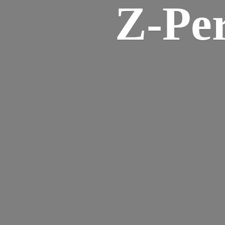
Z-
Pe