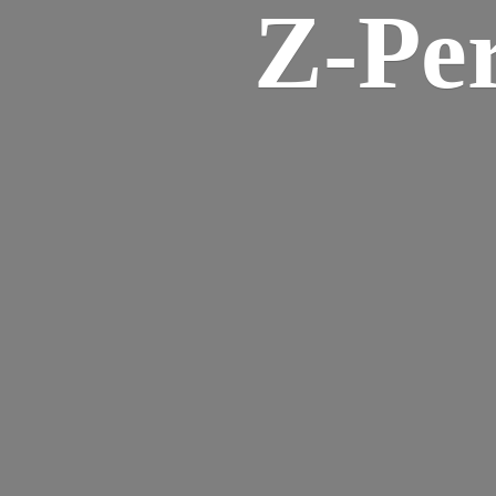
Z-
Pe