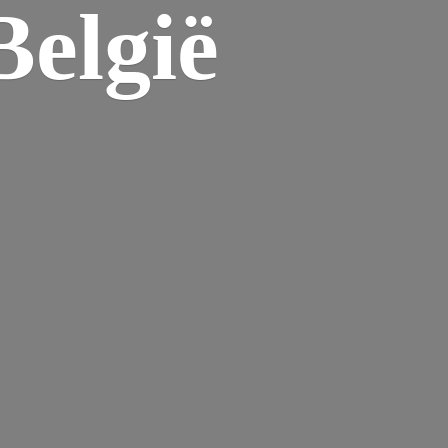
elgië