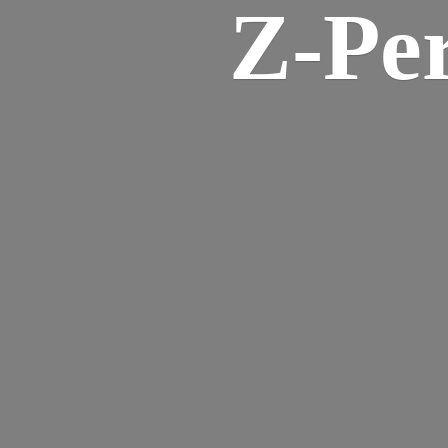
Z-
Pe