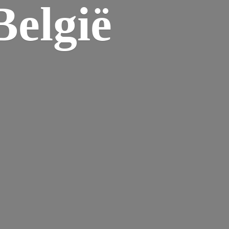
elgië