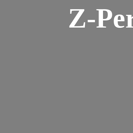
Z-
Pe