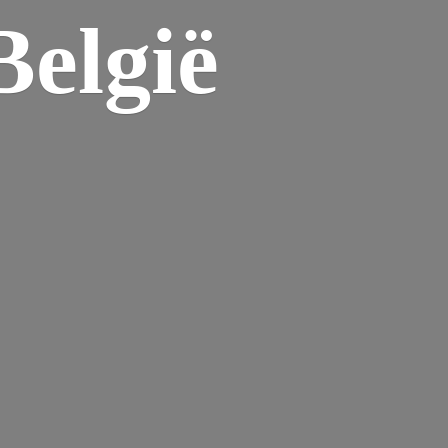
elgië