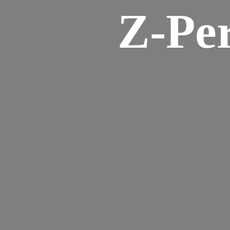
Z-
Pe