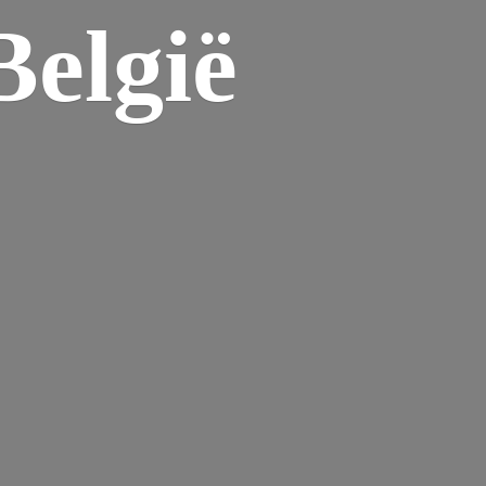
elgië