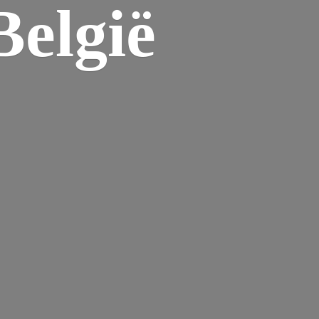
elgië