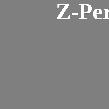
Z-
Pe