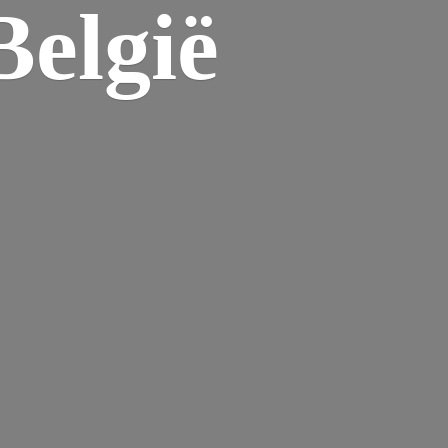
elgië