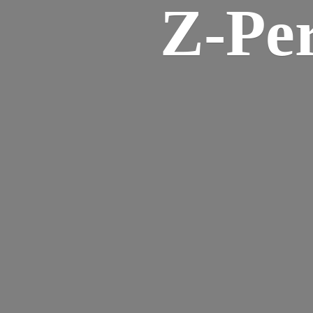
Z-
Pe