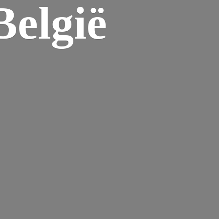
elgië