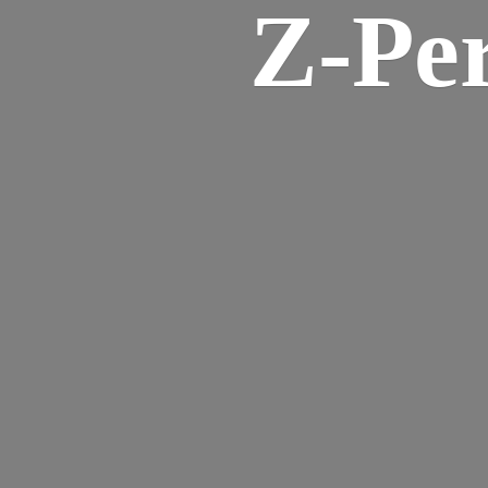
Z-
Pe