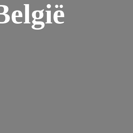
elgië