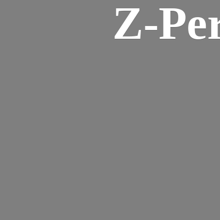
Z-
Pe