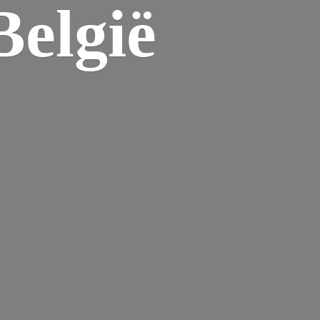
elgië