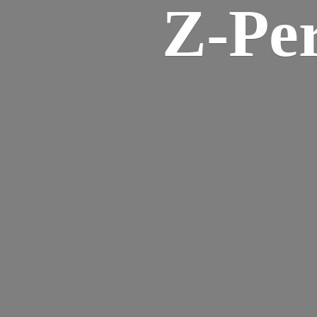
Z-
Pe