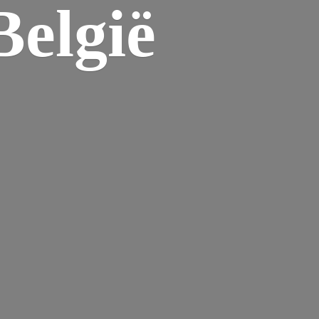
elgië