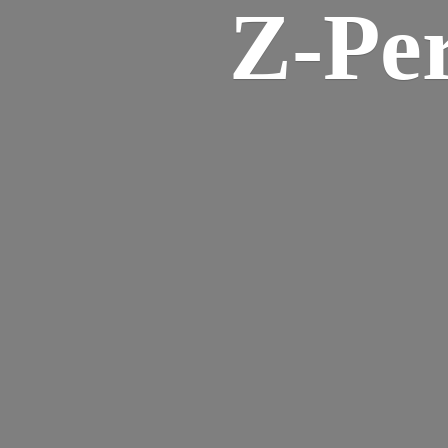
Z-
Pe